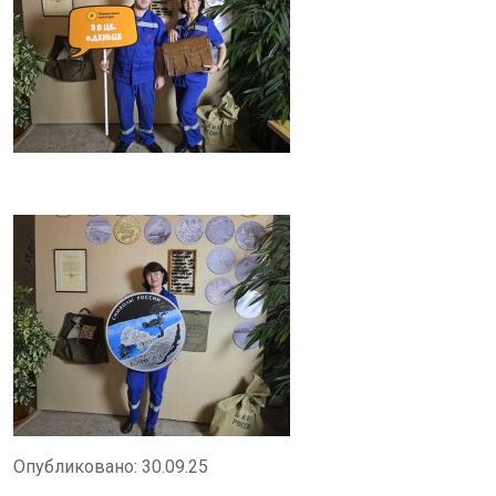
Поле
Стру
Ис
Проф
с
Опубликовано: 30.09.25