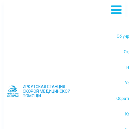
Об уч
Ми
От
Н
У
ИРКУТСКАЯ СТАНЦИЯ
госу
СКОРОЙ МЕДИЦИНСКОЙ
ре
ПОМОЩИ
Обрат
Виды
св
де
у
К
Пла
пр
Учр
д