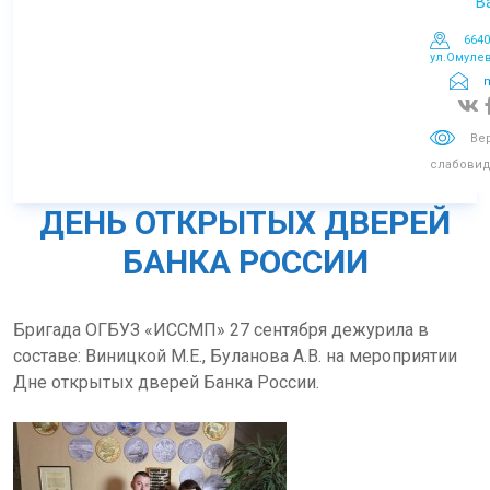
В
Но
6640
д
ул.Омулев
m
Вы
Ве
слабови
Деят
с
ДЕНЬ ОТКРЫТЫХ ДВЕРЕЙ
БАНКА РОССИИ
Спис
Бригада ОГБУЗ «ИССМП» 27 сентября дежурила в
составе: Виницкой М.Е., Буланова А.В. на мероприятии
Дне открытых дверей Банка России.
л
и